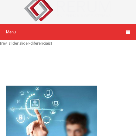
Menu
[rev_slider slider-diferenciais]