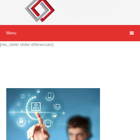
Menu
[rev_slider slider-diferenciais]