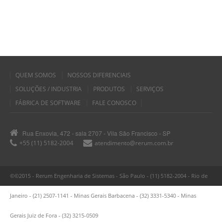
QUEM SOMOS
NOSSOS DIFERENCIAIS
SOLUÇÕES / INDUSTRIA
PRODUTOS
SERVIÇOS
FÁBRICA DE SOFTWARE
FALE CONOSCO
Rua Enxovia, 472 - sala 2707 - Vila São Francisco - SP
+55 (11) 5182-2004
atendimento@rerum.com.br
©©2015 - Rerum Engenharia de Sistemas - São Paulo - (11) 5182-2004 - Rio de
Janeiro - (21) 2507-1141 - Minas Gerais Barbacena - (32) 3331-5340 - Minas
Gerais Juiz de Fora - (32) 3215-0509