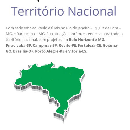
Com sede em São Paulo e filiais no Rio de Janeiro – RJ, Juiz de Fora –
MG, e Barbacena – MG. Sua atuação, porém, estende-se para todo o
território nacional, com projetos em
Belo Horizonte-MG
,
Piracicaba-SP
,
Campinas-SP
,
Recife-PE
,
Fortaleza-CE
,
Goiânia-
GO
,
Brasília-DF
,
Porto Alegre-RS
e
Vitória-ES
.