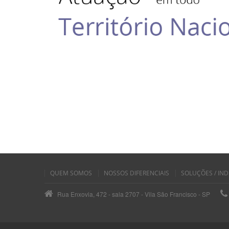
QUEM SOMOS
NOSSOS DIFERENCIAIS
SOLUÇÕES / IND
Rua Enxovia, 472 - sala 2707 - Vila São Francisco - SP