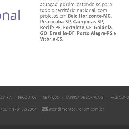
atuação, porém, estende-se para
todo o território nacional, com
projetos em
Belo Horizonte-MG
,
Piracicaba-SP
,
Campinas-SP
,
Recife-PE
,
Fortaleza-CE
,
Goiânia-
GO
,
Brasília-DF
,
Porto Alegre-RS
e
Vitória-ES
.
USTRIA
PRODUTOS
SERVIÇOS
FÁBRICA DE SOFTWARE
FALE CON
+55 (11) 5182-2004
atendimento@rerum.com.br