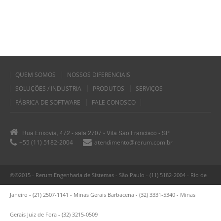
QUEM SOMOS
NOSSOS DIFERENCIAIS
SOLUÇÕES / INDUSTRIA
PRODUTOS
SERVIÇOS
FÁBRICA DE SOFTWARE
FALE CONOSCO
Rua Enxovia, 472 - sala 2707 - Vila São Francisco - SP
+55 (11) 5182-2004
atendimento@rerum.com.br
©©2015 - Rerum Engenharia de Sistemas - São Paulo - (11) 5182-2004 - Rio de
Janeiro - (21) 2507-1141 - Minas Gerais Barbacena - (32) 3331-5340 - Minas
Gerais Juiz de Fora - (32) 3215-0509