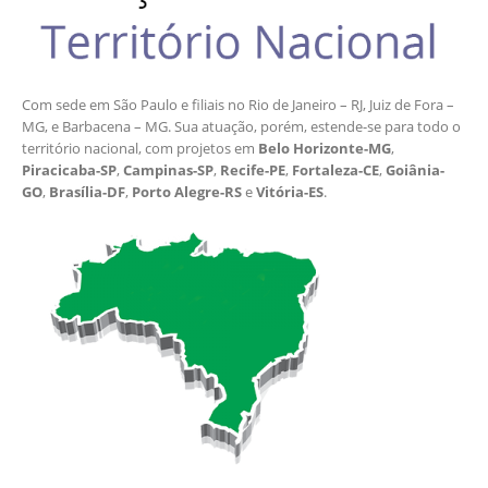
Com sede em São Paulo e filiais no Rio de Janeiro – RJ, Juiz de Fora –
MG, e Barbacena – MG. Sua atuação, porém, estende-se para todo o
território nacional, com projetos em
Belo Horizonte-MG
,
Piracicaba-SP
,
Campinas-SP
,
Recife-PE
,
Fortaleza-CE
,
Goiânia-
GO
,
Brasília-DF
,
Porto Alegre-RS
e
Vitória-ES
.