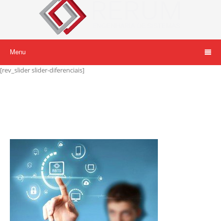
Menu
[rev_slider slider-diferenciais]