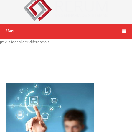
Menu
[rev_slider slider-diferenciais]