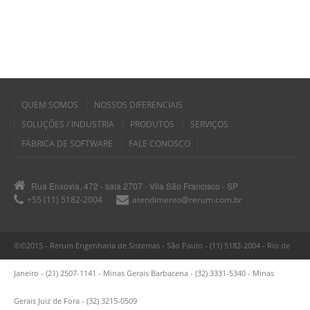
QUEM SOMOS
NOSSOS DIFERENCIAIS
SOLUÇÕES / INDUSTRIA
PRODUTOS
SERVIÇOS
FÁBRICA DE SOFTWARE
FALE CONOSCO
Rua Enxovia, 472 - sala 2707 - Vila São Francisco - SP
+55 (11) 5182-2004
atendimento@rerum.com.br
©©2015 - Rerum Engenharia de Sistemas - São Paulo - (11) 5182-2004 - Rio de
Janeiro - (21) 2507-1141 - Minas Gerais Barbacena - (32) 3331-5340 - Minas
Gerais Juiz de Fora - (32) 3215-0509