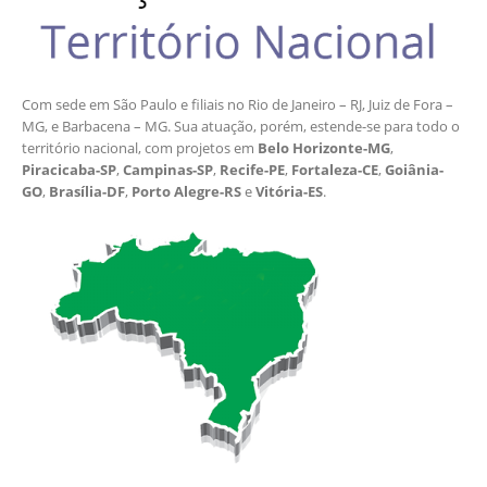
Com sede em São Paulo e filiais no Rio de Janeiro – RJ, Juiz de Fora –
MG, e Barbacena – MG. Sua atuação, porém, estende-se para todo o
território nacional, com projetos em
Belo Horizonte-MG
,
Piracicaba-SP
,
Campinas-SP
,
Recife-PE
,
Fortaleza-CE
,
Goiânia-
GO
,
Brasília-DF
,
Porto Alegre-RS
e
Vitória-ES
.