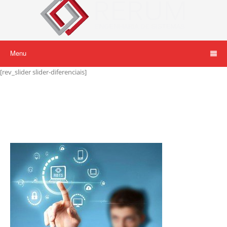
Menu
[rev_slider slider-diferenciais]