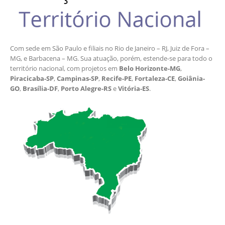
Com sede em São Paulo e filiais no Rio de Janeiro – RJ, Juiz de Fora –
MG, e Barbacena – MG. Sua atuação, porém, estende-se para todo o
território nacional, com projetos em
Belo Horizonte-MG
,
Piracicaba-SP
,
Campinas-SP
,
Recife-PE
,
Fortaleza-CE
,
Goiânia-
GO
,
Brasília-DF
,
Porto Alegre-RS
e
Vitória-ES
.