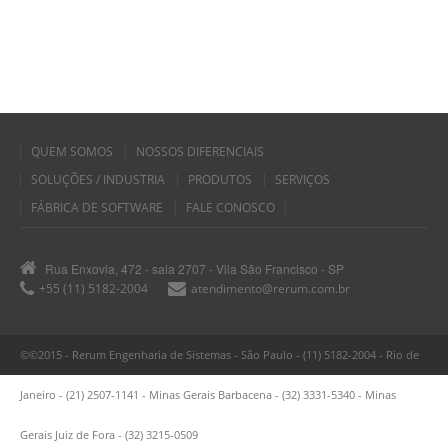
QUEM SOMOS
NOSSOS DIFERENCIAIS
SOLUÇÕES / INDUSTRIA
PRODUTOS
SERVIÇOS
FÁBRICA DE SOFTWARE
FALE CONOSCO
Rua Enxovia, 472 - sala 2707 - Vila São Francisco - SP
+55 (11) 5182-2004
atendimento@rerum.com.br
©©2015 - Rerum Engenharia de Sistemas - São Paulo - (11) 5182-2004 - Rio de
Janeiro - (21) 2507-1141 - Minas Gerais Barbacena - (32) 3331-5340 - Minas
Gerais Juiz de Fora - (32) 3215-0509