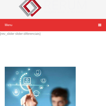
Menu
[rev_slider slider-diferenciais]