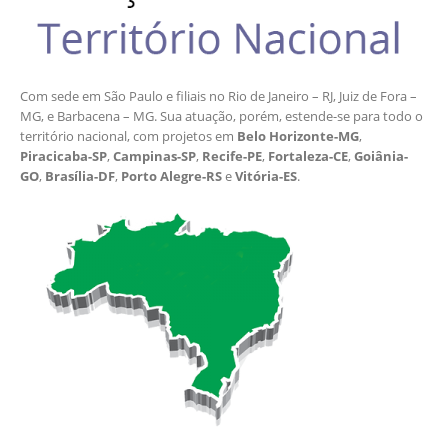
Com sede em São Paulo e filiais no Rio de Janeiro – RJ, Juiz de Fora –
MG, e Barbacena – MG. Sua atuação, porém, estende-se para todo o
território nacional, com projetos em
Belo Horizonte-MG
,
Piracicaba-SP
,
Campinas-SP
,
Recife-PE
,
Fortaleza-CE
,
Goiânia-
GO
,
Brasília-DF
,
Porto Alegre-RS
e
Vitória-ES
.