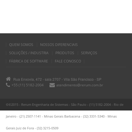
QUEM SOMOS
NOSSOS DIFERENCIAIS
SOLUÇÕES / INDUSTRIA
PRODUTOS
SERVIÇOS
FÁBRICA DE SOFTWARE
FALE CONOSCO
Rua Enxovia, 472 - sala 2707 - Vila São Francisco - SP
+55 (11) 5182-2004
atendimento@rerum.com.br
©©2015 - Rerum Engenharia de Sistemas - São Paulo - (11) 5182-2004 - Rio de
Janeiro - (21) 2507-1141 - Minas Gerais Barbacena - (32) 3331-5340 - Minas
Gerais Juiz de Fora - (32) 3215-0509