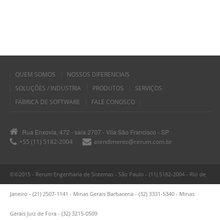
QUEM SOMOS
NOSSOS DIFERENCIAIS
SOLUÇÕES / INDUSTRIA
PRODUTOS
SERVIÇOS
FÁBRICA DE SOFTWARE
FALE CONOSCO
Rua Enxovia, 472 - sala 2707 - Vila São Francisco - SP
+55 (11) 5182-2004
atendimento@rerum.com.br
©©2015 - Rerum Engenharia de Sistemas - São Paulo - (11) 5182-2004 - Rio de
Janeiro - (21) 2507-1141 - Minas Gerais Barbacena - (32) 3331-5340 - Minas
Gerais Juiz de Fora - (32) 3215-0509