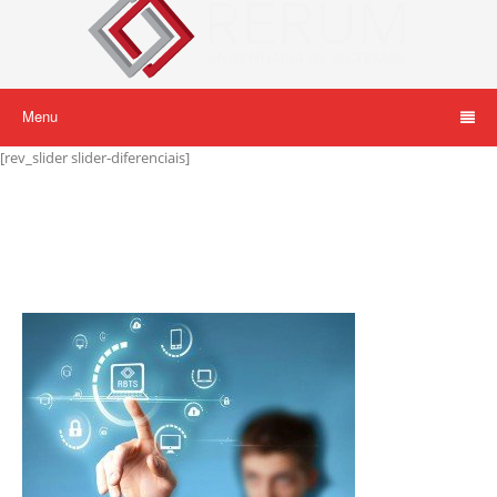
Menu
[rev_slider slider-diferenciais]