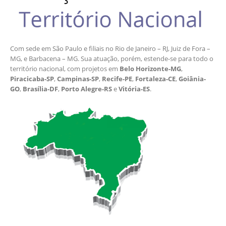
Com sede em São Paulo e filiais no Rio de Janeiro – RJ, Juiz de Fora –
MG, e Barbacena – MG. Sua atuação, porém, estende-se para todo o
território nacional, com projetos em
Belo Horizonte-MG
,
Piracicaba-SP
,
Campinas-SP
,
Recife-PE
,
Fortaleza-CE
,
Goiânia-
GO
,
Brasília-DF
,
Porto Alegre-RS
e
Vitória-ES
.