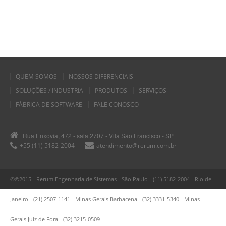
QUEM SOMOS
NOSSOS DIFERENCIAIS
SOLUÇÕES / INDUSTRIA
PRODUTOS
SERVIÇOS
FÁBRICA DE SOFTWARE
FALE CONOSCO
Rua Enxovia, 472 - sala 2707 - Vila São Francisco - SP
+55 (11) 5182-2004
atendimento@rerum.com.br
©©2015 - Rerum Engenharia de Sistemas - São Paulo - (11) 5182-2004 - Rio de
Janeiro - (21) 2507-1141 - Minas Gerais Barbacena - (32) 3331-5340 - Minas
Gerais Juiz de Fora - (32) 3215-0509