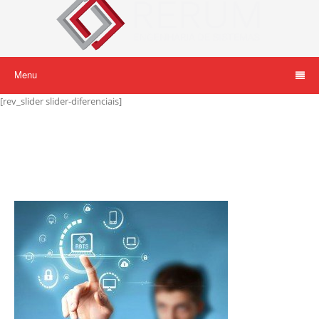
Menu
[rev_slider slider-diferenciais]