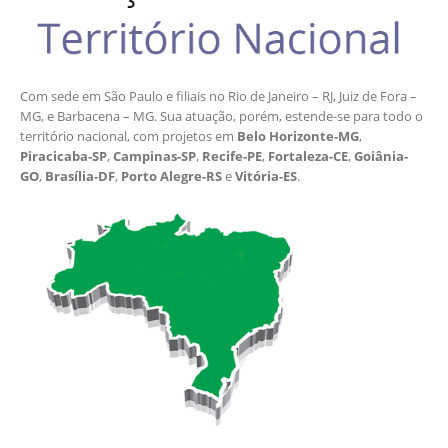
Com sede em São Paulo e filiais no Rio de Janeiro – RJ, Juiz de Fora –
MG, e Barbacena – MG. Sua atuação, porém, estende-se para todo o
território nacional, com projetos em
Belo Horizonte-MG
,
Piracicaba-SP
,
Campinas-SP
,
Recife-PE
,
Fortaleza-CE
,
Goiânia-
GO
,
Brasília-DF
,
Porto Alegre-RS
e
Vitória-ES
.