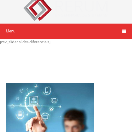
Menu
[rev_slider slider-diferenciais]