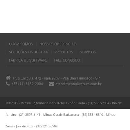
QUEM SOMOS
NOSSOS DIFERENCIAIS
SOLUÇÕES / INDUSTRIA
PRODUTOS
SERVIÇOS
FÁBRICA DE SOFTWARE
FALE CONOSCO
Rua Enxovia, 472 - sala 2707 - Vila São Francisco - SP
+55 (11) 5182-2004
atendimento@rerum.com.br
©©2015 - Rerum Engenharia de Sistemas - São Paulo - (11) 5182-2004 - Rio de
Janeiro - (21) 2507-1141 - Minas Gerais Barbacena - (32) 3331-5340 - Minas
Gerais Juiz de Fora - (32) 3215-0509