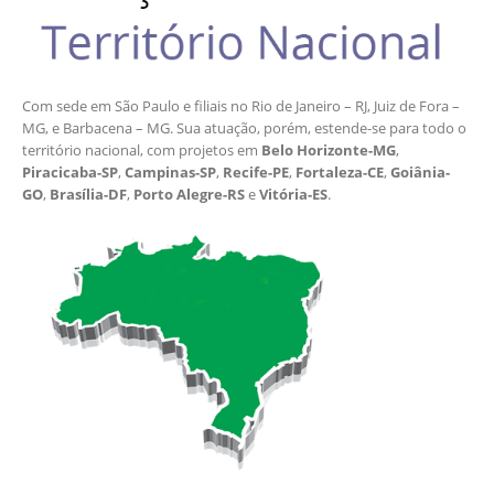
Com sede em São Paulo e filiais no Rio de Janeiro – RJ, Juiz de Fora –
MG, e Barbacena – MG. Sua atuação, porém, estende-se para todo o
território nacional, com projetos em
Belo Horizonte-MG
,
Piracicaba-SP
,
Campinas-SP
,
Recife-PE
,
Fortaleza-CE
,
Goiânia-
GO
,
Brasília-DF
,
Porto Alegre-RS
e
Vitória-ES
.