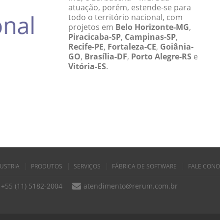
atuação, porém, estende-se para
todo o território nacional, com
projetos em
Belo Horizonte-MG
,
Piracicaba-SP
,
Campinas-SP
,
Recife-PE
,
Fortaleza-CE
,
Goiânia-
GO
,
Brasília-DF
,
Porto Alegre-RS
e
Vitória-ES
.
USTRIA
PRODUTOS
SERVIÇOS
FÁBRICA DE SOFTWARE
FALE CON
+55 (11) 5182-2004
atendimento@rerum.com.br