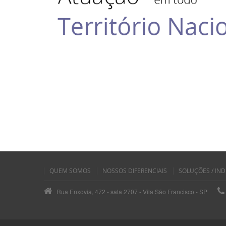
QUEM SOMOS
NOSSOS DIFERENCIAIS
SOLUÇÕES / IND
Rua Enxovia, 472 - sala 2707 - Vila São Francisco - SP