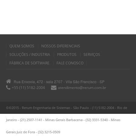
QUEM SOMOS
NOSSOS DIFERENCIAIS
SOLUÇÕES / INDUSTRIA
PRODUTOS
SERVIÇOS
FÁBRICA DE SOFTWARE
FALE CONOSCO
Rua Enxovia, 472 - sala 2707 - Vila São Francisco - SP
+55 (11) 5182-2004
atendimento@rerum.com.br
©©2015 - Rerum Engenharia de Sistemas - São Paulo - (11) 5182-2004 - Rio de
Janeiro - (21) 2507-1141 - Minas Gerais Barbacena - (32) 3331-5340 - Minas
Gerais Juiz de Fora - (32) 3215-0509