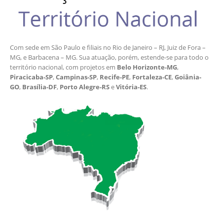
Com sede em São Paulo e filiais no Rio de Janeiro – RJ, Juiz de Fora –
MG, e Barbacena – MG. Sua atuação, porém, estende-se para todo o
território nacional, com projetos em
Belo Horizonte-MG
,
Piracicaba-SP
,
Campinas-SP
,
Recife-PE
,
Fortaleza-CE
,
Goiânia-
GO
,
Brasília-DF
,
Porto Alegre-RS
e
Vitória-ES
.