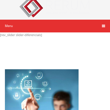
Menu
[rev_slider slider-diferenciais]