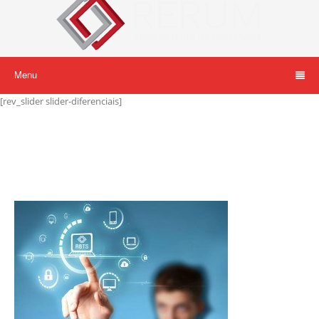
Menu
[rev_slider slider-diferenciais]