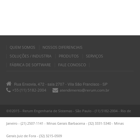
QUEM SOMOS
NOSSOS DIFERENCIAIS
SOLUÇÕES / INDUSTRIA
PRODUTOS
SERVIÇOS
FÁBRICA DE SOFTWARE
FALE CONOSCO
Rua Enxovia, 472 - sala 2707 - Vila São Francisco - SP
+55 (11) 5182-2004
atendimento@rerum.com.br
©©2015 - Rerum Engenharia de Sistemas - São Paulo - (11) 5182-2004 - Rio de
Janeiro - (21) 2507-1141 - Minas Gerais Barbacena - (32) 3331-5340 - Minas
Gerais Juiz de Fora - (32) 3215-0509