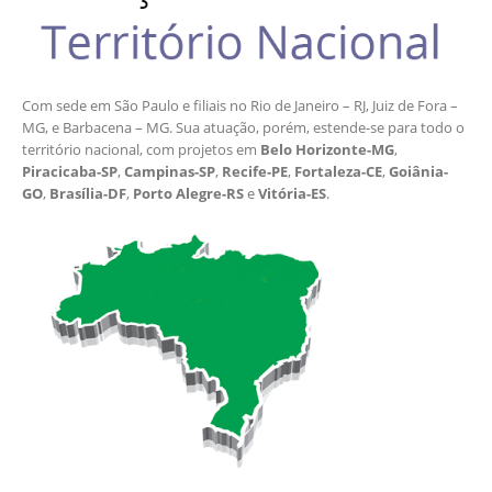
Com sede em São Paulo e filiais no Rio de Janeiro – RJ, Juiz de Fora –
MG, e Barbacena – MG. Sua atuação, porém, estende-se para todo o
território nacional, com projetos em
Belo Horizonte-MG
,
Piracicaba-SP
,
Campinas-SP
,
Recife-PE
,
Fortaleza-CE
,
Goiânia-
GO
,
Brasília-DF
,
Porto Alegre-RS
e
Vitória-ES
.