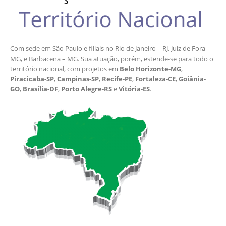
Com sede em São Paulo e filiais no Rio de Janeiro – RJ, Juiz de Fora –
MG, e Barbacena – MG. Sua atuação, porém, estende-se para todo o
território nacional, com projetos em
Belo Horizonte-MG
,
Piracicaba-SP
,
Campinas-SP
,
Recife-PE
,
Fortaleza-CE
,
Goiânia-
GO
,
Brasília-DF
,
Porto Alegre-RS
e
Vitória-ES
.