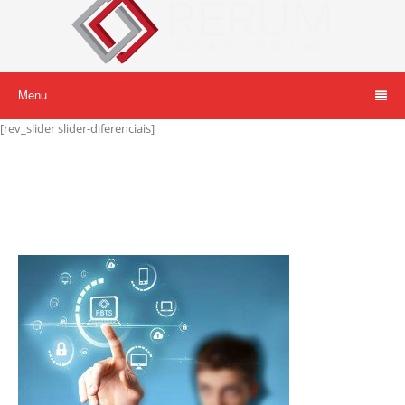
Menu
[rev_slider slider-diferenciais]