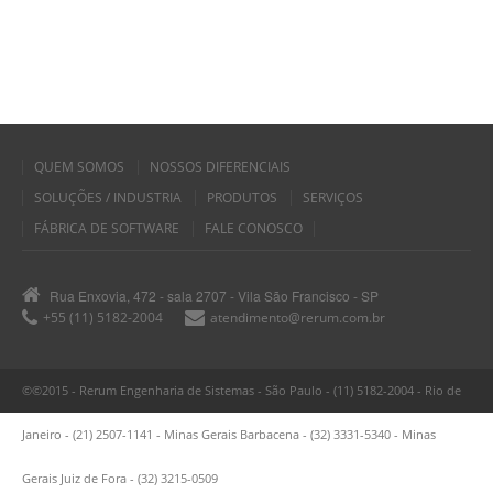
QUEM SOMOS
NOSSOS DIFERENCIAIS
SOLUÇÕES / INDUSTRIA
PRODUTOS
SERVIÇOS
FÁBRICA DE SOFTWARE
FALE CONOSCO
Rua Enxovia, 472 - sala 2707 - Vila São Francisco - SP
+55 (11) 5182-2004
atendimento@rerum.com.br
©©2015 - Rerum Engenharia de Sistemas - São Paulo - (11) 5182-2004 - Rio de
Janeiro - (21) 2507-1141 - Minas Gerais Barbacena - (32) 3331-5340 - Minas
Gerais Juiz de Fora - (32) 3215-0509