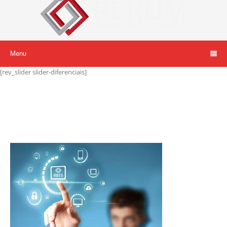
Menu
[rev_slider slider-diferenciais]