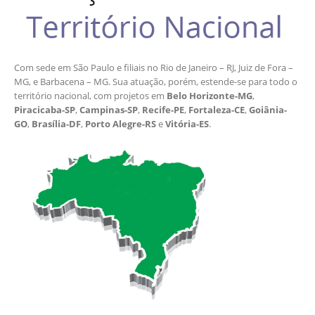
Com sede em São Paulo e filiais no Rio de Janeiro – RJ, Juiz de Fora –
MG, e Barbacena – MG. Sua atuação, porém, estende-se para todo o
território nacional, com projetos em
Belo Horizonte-MG
,
Piracicaba-SP
,
Campinas-SP
,
Recife-PE
,
Fortaleza-CE
,
Goiânia-
GO
,
Brasília-DF
,
Porto Alegre-RS
e
Vitória-ES
.