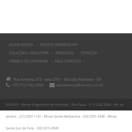
QUEM SOMOS
NOSSOS DIFERENCIAIS
SOLUÇÕES / INDUSTRIA
PRODUTOS
SERVIÇOS
FÁBRICA DE SOFTWARE
FALE CONOSCO
Rua Enxovia, 472 - sala 2707 - Vila São Francisco - SP
+55 (11) 5182-2004
atendimento@rerum.com.br
©©2015 - Rerum Engenharia de Sistemas - São Paulo - (11) 5182-2004 - Rio de
Janeiro - (21) 2507-1141 - Minas Gerais Barbacena - (32) 3331-5340 - Minas
Gerais Juiz de Fora - (32) 3215-0509