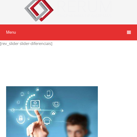
Menu
[rev_slider slider-diferenciais]