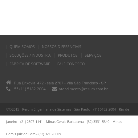
QUEM SOMOS
NOSSOS DIFERENCIAIS
SOLUÇÕES / INDUSTRIA
PRODUTOS
SERVIÇOS
FÁBRICA DE SOFTWARE
FALE CONOSCO
Rua Enxovia, 472 - sala 2707 - Vila São Francisco - SP
+55 (11) 5182-2004
atendimento@rerum.com.br
©©2015 - Rerum Engenharia de Sistemas - São Paulo - (11) 5182-2004 - Rio de
Janeiro - (21) 2507-1141 - Minas Gerais Barbacena - (32) 3331-5340 - Minas
Gerais Juiz de Fora - (32) 3215-0509