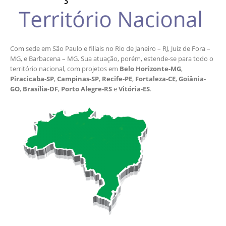
Com sede em São Paulo e filiais no Rio de Janeiro – RJ, Juiz de Fora –
MG, e Barbacena – MG. Sua atuação, porém, estende-se para todo o
território nacional, com projetos em
Belo Horizonte-MG
,
Piracicaba-SP
,
Campinas-SP
,
Recife-PE
,
Fortaleza-CE
,
Goiânia-
GO
,
Brasília-DF
,
Porto Alegre-RS
e
Vitória-ES
.