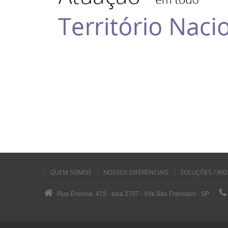
QUEM SOMOS
NOSSOS DIFERENCIAIS
SOLUÇÕES / IND
Rua Enxovia, 472 - sala 2707 - Vila São Francisco - SP