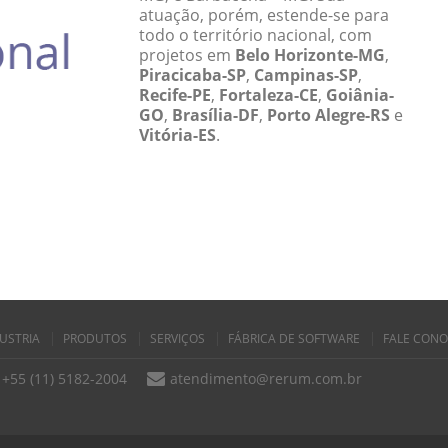
atuação, porém, estende-se para
todo o território nacional, com
projetos em
Belo Horizonte-MG
,
Piracicaba-SP
,
Campinas-SP
,
Recife-PE
,
Fortaleza-CE
,
Goiânia-
GO
,
Brasília-DF
,
Porto Alegre-RS
e
Vitória-ES
.
USTRIA
PRODUTOS
SERVIÇOS
FÁBRICA DE SOFTWARE
FALE CON
+55 (11) 5182-2004
atendimento@rerum.com.br