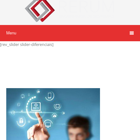
Menu
[rev_slider slider-diferenciais]