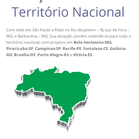
Com sede em São Paulo e filiais no Rio de Janeiro – RJ, Juiz de Fora –
MG, e Barbacena – MG. Sua atuação, porém, estende-se para todo o
território nacional, com projetos em
Belo Horizonte-MG
,
Piracicaba-SP
,
Campinas-SP
,
Recife-PE
,
Fortaleza-CE
,
Goiânia-
GO
,
Brasília-DF
,
Porto Alegre-RS
e
Vitória-ES
.