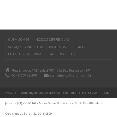
QUEM SOMOS
NOSSOS DIFERENCIAIS
SOLUÇÕES / INDUSTRIA
PRODUTOS
SERVIÇOS
FÁBRICA DE SOFTWARE
FALE CONOSCO
Rua Enxovia, 472 - sala 2707 - Vila São Francisco - SP
+55 (11) 5182-2004
atendimento@rerum.com.br
©©2015 - Rerum Engenharia de Sistemas - São Paulo - (11) 5182-2004 - Rio de
Janeiro - (21) 2507-1141 - Minas Gerais Barbacena - (32) 3331-5340 - Minas
Gerais Juiz de Fora - (32) 3215-0509