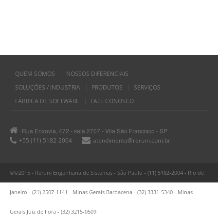
QUEM SOMOS
NOSSOS DIFERENCIAIS
SOLUÇÕES / INDUSTRIA
PRODUTOS
SERVIÇOS
FÁBRICA DE SOFTWARE
FALE CONOSCO
Rua Enxovia, 472 - sala 2707 - Vila São Francisco - SP
+55 (11) 5182-2004
atendimento@rerum.com.br
©©2015 - Rerum Engenharia de Sistemas - São Paulo - (11) 5182-2004 - Rio de
Janeiro - (21) 2507-1141 - Minas Gerais Barbacena - (32) 3331-5340 - Minas
Gerais Juiz de Fora - (32) 3215-0509