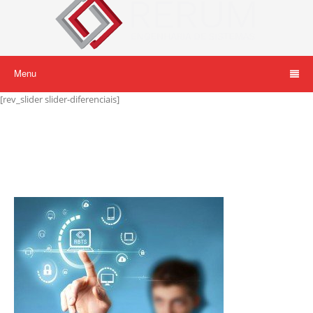
Menu
[rev_slider slider-diferenciais]