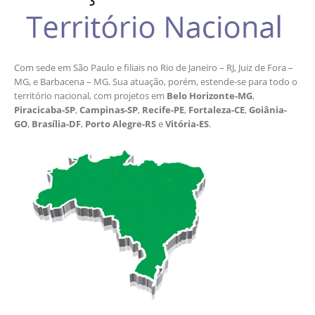
Com sede em São Paulo e filiais no Rio de Janeiro – RJ, Juiz de Fora –
MG, e Barbacena – MG. Sua atuação, porém, estende-se para todo o
território nacional, com projetos em
Belo Horizonte-MG
,
Piracicaba-SP
,
Campinas-SP
,
Recife-PE
,
Fortaleza-CE
,
Goiânia-
GO
,
Brasília-DF
,
Porto Alegre-RS
e
Vitória-ES
.