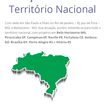
Com sede em São Paulo e filiais no Rio de Janeiro – RJ, Juiz de Fora –
MG, e Barbacena – MG. Sua atuação, porém, estende-se para todo o
território nacional, com projetos em
Belo Horizonte-MG
,
Piracicaba-SP
,
Campinas-SP
,
Recife-PE
,
Fortaleza-CE
,
Goiânia-
GO
,
Brasília-DF
,
Porto Alegre-RS
e
Vitória-ES
.