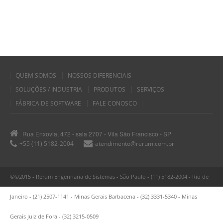
QUEM SOMOS
NOSSOS DIFERENCIAIS
SOLUÇÕES / INDUSTRIA
PRODUTOS
SERVIÇOS
FÁBRICA DE SOFTWARE
FALE CONOSCO
Rua Enxovia, 472 - sala 2707 - Vila São Francisco - SP
+55 (11) 5182-2004
atendimento@rerum.com.br
©©2015 - Rerum Engenharia de Sistemas - São Paulo - (11) 5182-2004 - Rio de
Janeiro - (21) 2507-1141 - Minas Gerais Barbacena - (32) 3331-5340 - Minas
Gerais Juiz de Fora - (32) 3215-0509