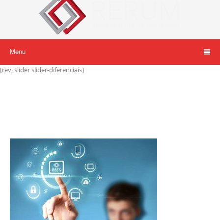
Menu
[rev_slider slider-diferenciais]