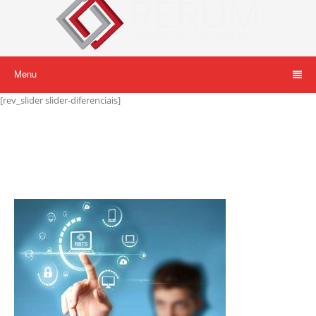
Menu
[rev_slider slider-diferenciais]