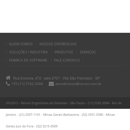
QUEM SOMOS
NOSSOS DIFERENCIAIS
SOLUÇÕES / INDUSTRIA
PRODUTOS
SERVIÇOS
FÁBRICA DE SOFTWARE
FALE CONOSCO
Rua Enxovia, 472 - sala 2707 - Vila São Francisco - SP
+55 (11) 5182-2004
atendimento@rerum.com.br
©©2015 - Rerum Engenharia de Sistemas - São Paulo - (11) 5182-2004 - Rio de
Janeiro - (21) 2507-1141 - Minas Gerais Barbacena - (32) 3331-5340 - Minas
Gerais Juiz de Fora - (32) 3215-0509