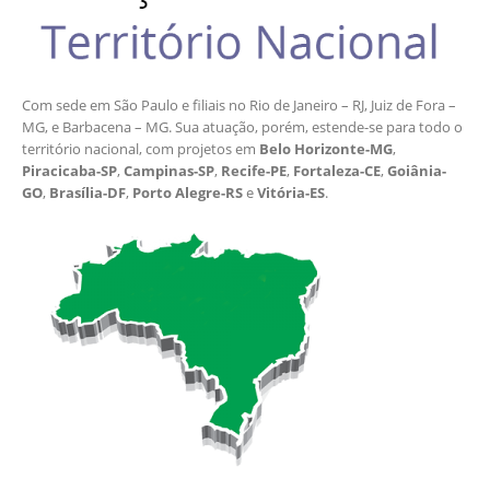
Com sede em São Paulo e filiais no Rio de Janeiro – RJ, Juiz de Fora –
MG, e Barbacena – MG. Sua atuação, porém, estende-se para todo o
território nacional, com projetos em
Belo Horizonte-MG
,
Piracicaba-SP
,
Campinas-SP
,
Recife-PE
,
Fortaleza-CE
,
Goiânia-
GO
,
Brasília-DF
,
Porto Alegre-RS
e
Vitória-ES
.