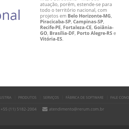
atuação, porém, estende-se para
todo o território nacional, com
projetos em
Belo Horizonte-MG
,
Piracicaba-SP
,
Campinas-SP
,
Recife-PE
,
Fortaleza-CE
,
Goiânia-
GO
,
Brasília-DF
,
Porto Alegre-RS
e
Vitória-ES
.
USTRIA
PRODUTOS
SERVIÇOS
FÁBRICA DE SOFTWARE
FALE CON
+55 (11) 5182-2004
atendimento@rerum.com.br