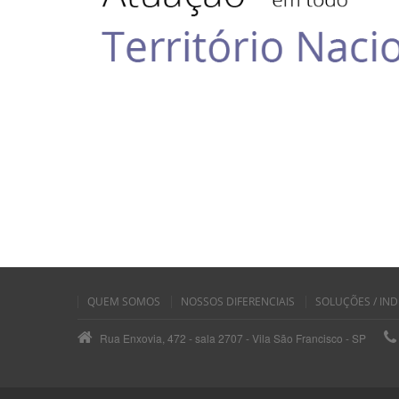
QUEM SOMOS
NOSSOS DIFERENCIAIS
SOLUÇÕES / IND
Rua Enxovia, 472 - sala 2707 - Vila São Francisco - SP