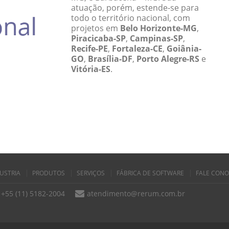
atuação, porém, estende-se para
todo o território nacional, com
projetos em
Belo Horizonte-MG
,
Piracicaba-SP
,
Campinas-SP
,
Recife-PE
,
Fortaleza-CE
,
Goiânia-
GO
,
Brasília-DF
,
Porto Alegre-RS
e
Vitória-ES
.
USTRIA
PRODUTOS
SERVIÇOS
FÁBRICA DE SOFTWARE
FALE CON
+55 (11) 5182-2004
atendimento@rerum.com.br