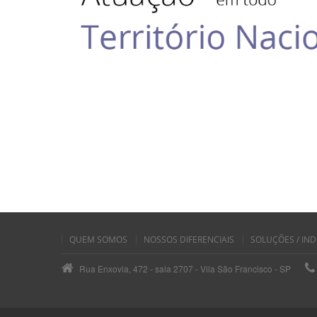
QUEM SOMOS
NOSSOS DIFERENCIAIS
SOLUÇÕES / IND
Rua Enxovia, 472 - sala 2707 - Vila São Francisco - SP