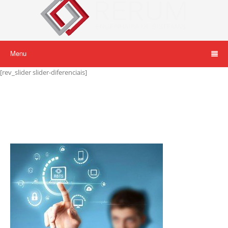
Menu
[rev_slider slider-diferenciais]