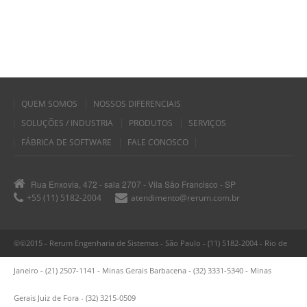
QUEM SOMOS
NOSSOS DIFERENCIAIS
SOLUÇÕES / INDUSTRIA
PRODUTOS
SERVIÇOS
FÁBRICA DE SOFTWARE
FALE CONOSCO
Rua Enxovia, 472 - sala 2707 - Vila São Francisco - SP
+55 (11) 5182-2004
atendimento@rerum.com.br
©©2015 - Rerum Engenharia de Sistemas - São Paulo - (11) 5182-2004 - Rio de
Janeiro - (21) 2507-1141 - Minas Gerais Barbacena - (32) 3331-5340 - Minas
Gerais Juiz de Fora - (32) 3215-0509