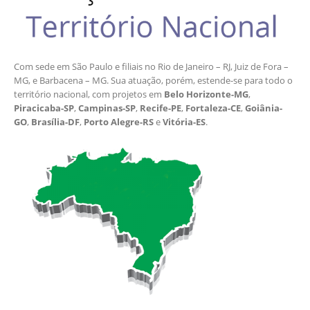
Com sede em São Paulo e filiais no Rio de Janeiro – RJ, Juiz de Fora –
MG, e Barbacena – MG. Sua atuação, porém, estende-se para todo o
território nacional, com projetos em
Belo Horizonte-MG
,
Piracicaba-SP
,
Campinas-SP
,
Recife-PE
,
Fortaleza-CE
,
Goiânia-
GO
,
Brasília-DF
,
Porto Alegre-RS
e
Vitória-ES
.