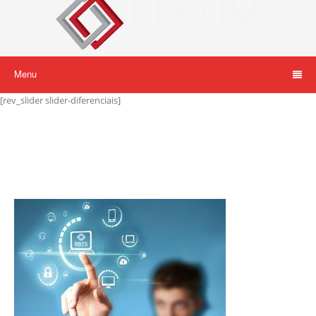
Menu
[rev_slider slider-diferenciais]