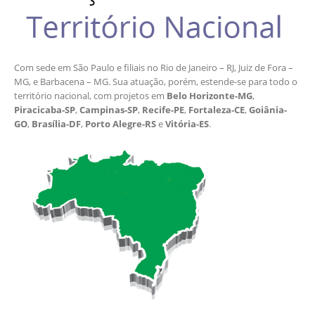
Com sede em São Paulo e filiais no Rio de Janeiro – RJ, Juiz de Fora –
MG, e Barbacena – MG. Sua atuação, porém, estende-se para todo o
território nacional, com projetos em
Belo Horizonte-MG
,
Piracicaba-SP
,
Campinas-SP
,
Recife-PE
,
Fortaleza-CE
,
Goiânia-
GO
,
Brasília-DF
,
Porto Alegre-RS
e
Vitória-ES
.