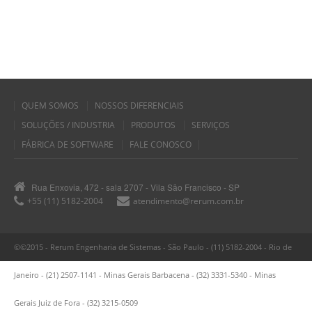
QUEM SOMOS
NOSSOS DIFERENCIAIS
SOLUÇÕES / INDUSTRIA
PRODUTOS
SERVIÇOS
FÁBRICA DE SOFTWARE
FALE CONOSCO
Rua Enxovia, 472 - sala 2707 - Vila São Francisco - SP
+55 (11) 5182-2004
atendimento@rerum.com.br
©©2015 - Rerum Engenharia de Sistemas - São Paulo - (11) 5182-2004 - Rio de
Janeiro - (21) 2507-1141 - Minas Gerais Barbacena - (32) 3331-5340 - Minas
Gerais Juiz de Fora - (32) 3215-0509