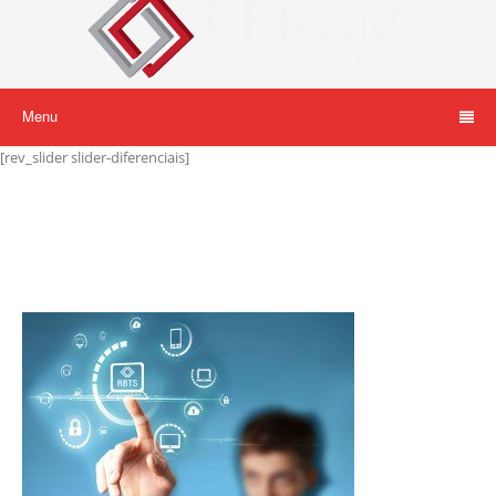
Menu
[rev_slider slider-diferenciais]