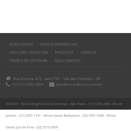
QUEM SOMOS
NOSSOS DIFERENCIAIS
SOLUÇÕES / INDUSTRIA
PRODUTOS
SERVIÇOS
FÁBRICA DE SOFTWARE
FALE CONOSCO
Rua Enxovia, 472 - sala 2707 - Vila São Francisco - SP
+55 (11) 5182-2004
atendimento@rerum.com.br
©©2015 - Rerum Engenharia de Sistemas - São Paulo - (11) 5182-2004 - Rio de
Janeiro - (21) 2507-1141 - Minas Gerais Barbacena - (32) 3331-5340 - Minas
Gerais Juiz de Fora - (32) 3215-0509