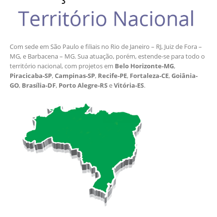
Com sede em São Paulo e filiais no Rio de Janeiro – RJ, Juiz de Fora –
MG, e Barbacena – MG. Sua atuação, porém, estende-se para todo o
território nacional, com projetos em
Belo Horizonte-MG
,
Piracicaba-SP
,
Campinas-SP
,
Recife-PE
,
Fortaleza-CE
,
Goiânia-
GO
,
Brasília-DF
,
Porto Alegre-RS
e
Vitória-ES
.