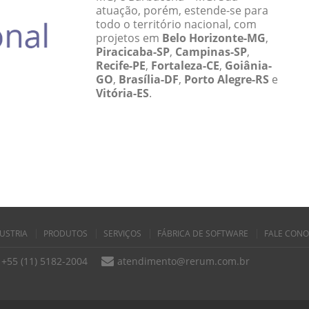
atuação, porém, estende-se para
todo o território nacional, com
projetos em
Belo Horizonte-MG
,
Piracicaba-SP
,
Campinas-SP
,
Recife-PE
,
Fortaleza-CE
,
Goiânia-
GO
,
Brasília-DF
,
Porto Alegre-RS
e
Vitória-ES
.
USTRIA
PRODUTOS
SERVIÇOS
FÁBRICA DE SOFTWARE
FALE CON
+55 (11) 5182-2004
atendimento@rerum.com.br