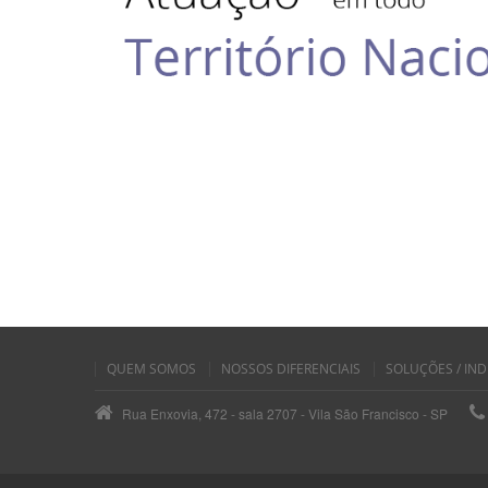
QUEM SOMOS
NOSSOS DIFERENCIAIS
SOLUÇÕES / IND
Rua Enxovia, 472 - sala 2707 - Vila São Francisco - SP