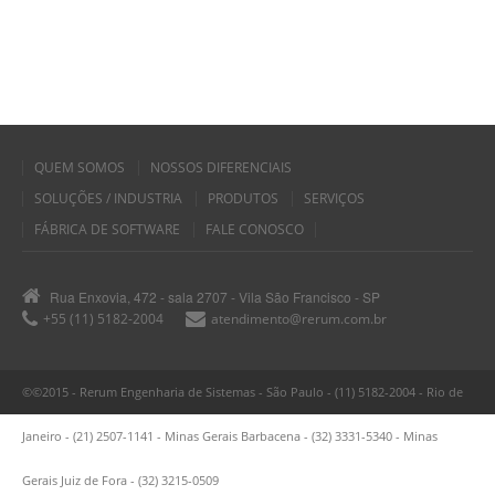
QUEM SOMOS
NOSSOS DIFERENCIAIS
SOLUÇÕES / INDUSTRIA
PRODUTOS
SERVIÇOS
FÁBRICA DE SOFTWARE
FALE CONOSCO
Rua Enxovia, 472 - sala 2707 - Vila São Francisco - SP
+55 (11) 5182-2004
atendimento@rerum.com.br
©©2015 - Rerum Engenharia de Sistemas - São Paulo - (11) 5182-2004 - Rio de
Janeiro - (21) 2507-1141 - Minas Gerais Barbacena - (32) 3331-5340 - Minas
Gerais Juiz de Fora - (32) 3215-0509