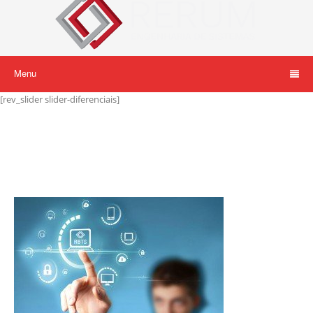
Menu
[rev_slider slider-diferenciais]