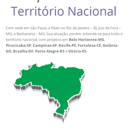
Com sede em São Paulo e filiais no Rio de Janeiro – RJ, Juiz de Fora –
MG, e Barbacena – MG. Sua atuação, porém, estende-se para todo o
território nacional, com projetos em
Belo Horizonte-MG
,
Piracicaba-SP
,
Campinas-SP
,
Recife-PE
,
Fortaleza-CE
,
Goiânia-
GO
,
Brasília-DF
,
Porto Alegre-RS
e
Vitória-ES
.