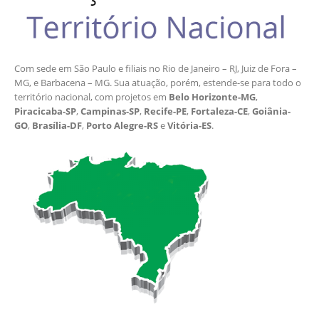
Com sede em São Paulo e filiais no Rio de Janeiro – RJ, Juiz de Fora –
MG, e Barbacena – MG. Sua atuação, porém, estende-se para todo o
território nacional, com projetos em
Belo Horizonte-MG
,
Piracicaba-SP
,
Campinas-SP
,
Recife-PE
,
Fortaleza-CE
,
Goiânia-
GO
,
Brasília-DF
,
Porto Alegre-RS
e
Vitória-ES
.