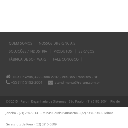
QUEM SOMOS
NOSSOS DIFERENCIAIS
SOLUÇÕES / INDUSTRIA
PRODUTOS
SERVIÇOS
FÁBRICA DE SOFTWARE
FALE CONOSCO
Rua Enxovia, 472 - sala 2707 - Vila São Francisco - SP
+55 (11) 5182-2004
atendimento@rerum.com.br
©©2015 - Rerum Engenharia de Sistemas - São Paulo - (11) 5182-2004 - Rio de
Janeiro - (21) 2507-1141 - Minas Gerais Barbacena - (32) 3331-5340 - Minas
Gerais Juiz de Fora - (32) 3215-0509