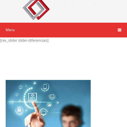
Menu
[rev_slider slider-diferenciais]