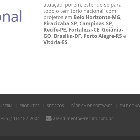
atuação, porém, estende-se para
todo o território nacional, com
projetos em
Belo Horizonte-MG
,
Piracicaba-SP
,
Campinas-SP
,
Recife-PE
,
Fortaleza-CE
,
Goiânia-
GO
,
Brasília-DF
,
Porto Alegre-RS
e
Vitória-ES
.
USTRIA
PRODUTOS
SERVIÇOS
FÁBRICA DE SOFTWARE
FALE CON
+55 (11) 5182-2004
atendimento@rerum.com.br