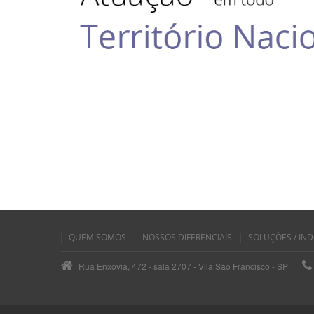
QUEM SOMOS
NOSSOS DIFERENCIAIS
SOLUÇÕES / IND
Rua Enxovia, 472 - sala 2707 - Vila São Francisco - SP