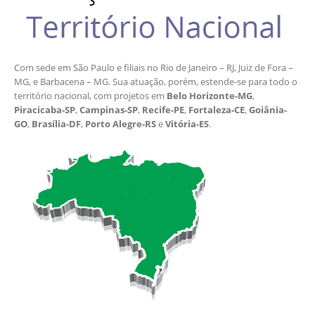
Com sede em São Paulo e filiais no Rio de Janeiro – RJ, Juiz de Fora –
MG, e Barbacena – MG. Sua atuação, porém, estende-se para todo o
território nacional, com projetos em
Belo Horizonte-MG
,
Piracicaba-SP
,
Campinas-SP
,
Recife-PE
,
Fortaleza-CE
,
Goiânia-
GO
,
Brasília-DF
,
Porto Alegre-RS
e
Vitória-ES
.