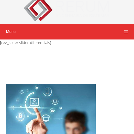
Menu
[rev_slider slider-diferenciais]