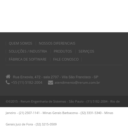
QUEM SOMOS
NOSSOS DIFERENCIAIS
SOLUÇÕES / INDUSTRIA
PRODUTOS
SERVIÇOS
FÁBRICA DE SOFTWARE
FALE CONOSCO
Rua Enxovia, 472 - sala 2707 - Vila São Francisco - SP
+55 (11) 5182-2004
atendimento@rerum.com.br
©©2015 - Rerum Engenharia de Sistemas - São Paulo - (11) 5182-2004 - Rio de
Janeiro - (21) 2507-1141 - Minas Gerais Barbacena - (32) 3331-5340 - Minas
Gerais Juiz de Fora - (32) 3215-0509