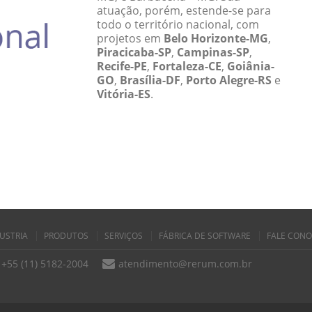
atuação, porém, estende-se para
todo o território nacional, com
projetos em
Belo Horizonte-MG
,
Piracicaba-SP
,
Campinas-SP
,
Recife-PE
,
Fortaleza-CE
,
Goiânia-
GO
,
Brasília-DF
,
Porto Alegre-RS
e
Vitória-ES
.
USTRIA
PRODUTOS
SERVIÇOS
FÁBRICA DE SOFTWARE
FALE CON
+55 (11) 5182-2004
atendimento@rerum.com.br