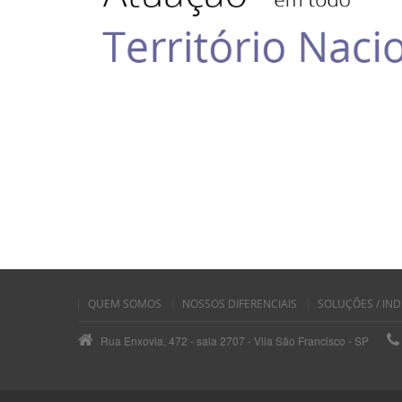
QUEM SOMOS
NOSSOS DIFERENCIAIS
SOLUÇÕES / IND
Rua Enxovia, 472 - sala 2707 - Vila São Francisco - SP