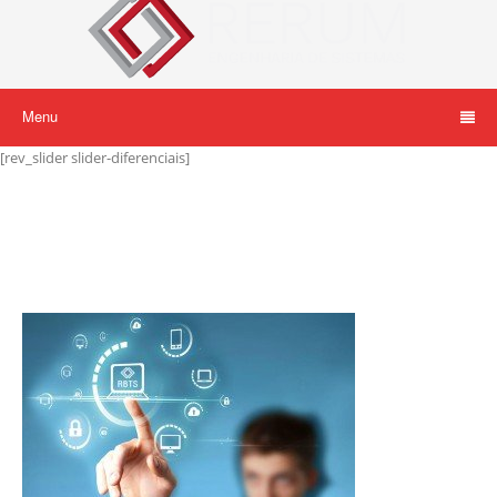
Menu
[rev_slider slider-diferenciais]