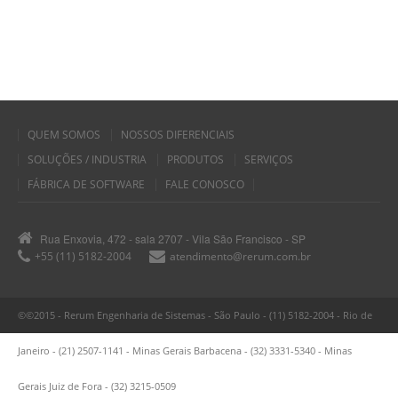
QUEM SOMOS
NOSSOS DIFERENCIAIS
SOLUÇÕES / INDUSTRIA
PRODUTOS
SERVIÇOS
FÁBRICA DE SOFTWARE
FALE CONOSCO
Rua Enxovia, 472 - sala 2707 - Vila São Francisco - SP
+55 (11) 5182-2004
atendimento@rerum.com.br
©©2015 - Rerum Engenharia de Sistemas - São Paulo - (11) 5182-2004 - Rio de
Janeiro - (21) 2507-1141 - Minas Gerais Barbacena - (32) 3331-5340 - Minas
Gerais Juiz de Fora - (32) 3215-0509