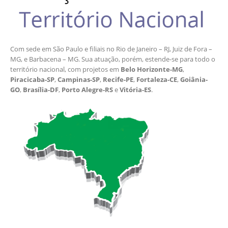
Com sede em São Paulo e filiais no Rio de Janeiro – RJ, Juiz de Fora –
MG, e Barbacena – MG. Sua atuação, porém, estende-se para todo o
território nacional, com projetos em
Belo Horizonte-MG
,
Piracicaba-SP
,
Campinas-SP
,
Recife-PE
,
Fortaleza-CE
,
Goiânia-
GO
,
Brasília-DF
,
Porto Alegre-RS
e
Vitória-ES
.