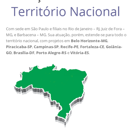
Com sede em São Paulo e filiais no Rio de Janeiro – RJ, Juiz de Fora –
MG, e Barbacena – MG. Sua atuação, porém, estende-se para todo o
território nacional, com projetos em
Belo Horizonte-MG
,
Piracicaba-SP
,
Campinas-SP
,
Recife-PE
,
Fortaleza-CE
,
Goiânia-
GO
,
Brasília-DF
,
Porto Alegre-RS
e
Vitória-ES
.