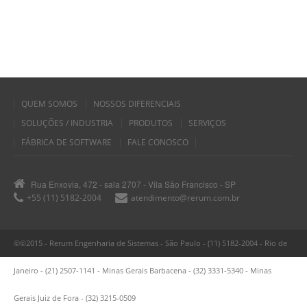
QUEM SOMOS
NOSSOS DIFERENCIAIS
SOLUÇÕES / INDUSTRIA
PRODUTOS
SERVIÇOS
FÁBRICA DE SOFTWARE
FALE CONOSCO
Rua Enxovia, 472 - sala 2707 - Vila São Francisco - SP
+55 (11) 5182-2004
atendimento@rerum.com.br
©©2015 - Rerum Engenharia de Sistemas - São Paulo - (11) 5182-2004 - Rio de
Janeiro - (21) 2507-1141 - Minas Gerais Barbacena - (32) 3331-5340 - Minas
Gerais Juiz de Fora - (32) 3215-0509