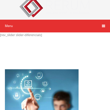
Menu
[rev_slider slider-diferenciais]