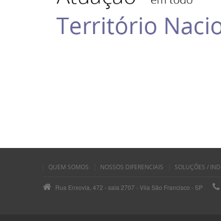
QUEM SOMOS
NOSSOS DIFERENCIAIS
SOLUÇÕES / IND
Rua Enxovia, 472 - sala 2707 - Vila São Francisco - SP