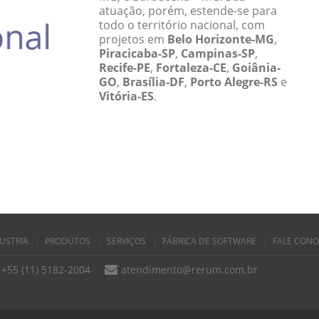
atuação, porém, estende-se para
todo o território nacional, com
projetos em
Belo Horizonte-MG
,
Piracicaba-SP
,
Campinas-SP
,
Recife-PE
,
Fortaleza-CE
,
Goiânia-
GO
,
Brasília-DF
,
Porto Alegre-RS
e
Vitória-ES
.
USTRIA
PRODUTOS
SERVIÇOS
FÁBRICA DE SOFTWARE
FALE CON
+55 (11) 5182-2004
atendimento@rerum.com.br