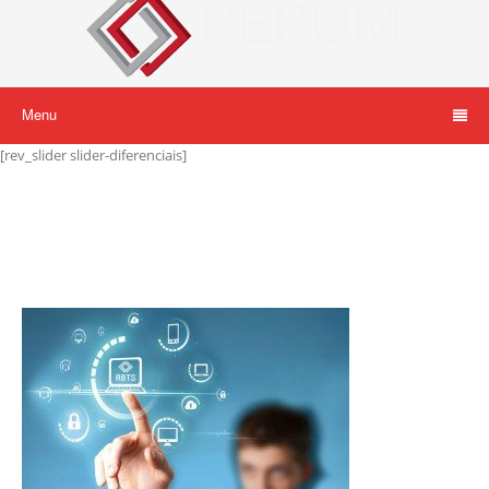
Menu
[rev_slider slider-diferenciais]