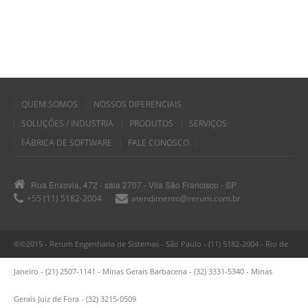
QUEM SOMOS
NOSSOS DIFERENCIAIS
SOLUÇÕES / INDUSTRIA
PRODUTOS
SERVIÇOS
FÁBRICA DE SOFTWARE
FALE CONOSCO
Rua Enxovia, 472 - sala 2707 - Vila São Francisco - SP
+55 (11) 5182-2004
atendimento@rerum.com.br
©©2015 - Rerum Engenharia de Sistemas - São Paulo - (11) 5182-2004 - Rio de
Janeiro - (21) 2507-1141 - Minas Gerais Barbacena - (32) 3331-5340 - Minas
Gerais Juiz de Fora - (32) 3215-0509