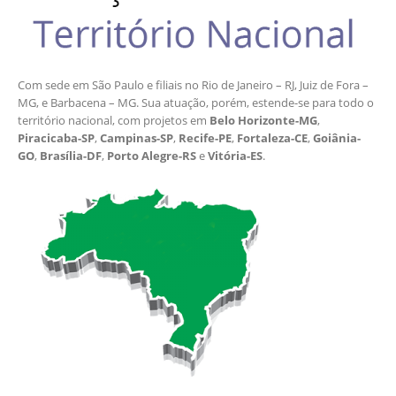
Com sede em São Paulo e filiais no Rio de Janeiro – RJ, Juiz de Fora –
MG, e Barbacena – MG. Sua atuação, porém, estende-se para todo o
território nacional, com projetos em
Belo Horizonte-MG
,
Piracicaba-SP
,
Campinas-SP
,
Recife-PE
,
Fortaleza-CE
,
Goiânia-
GO
,
Brasília-DF
,
Porto Alegre-RS
e
Vitória-ES
.