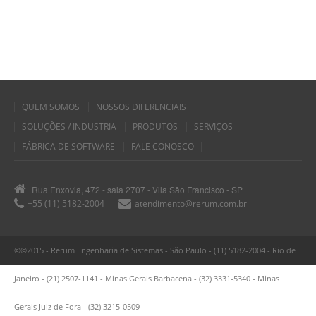
QUEM SOMOS
NOSSOS DIFERENCIAIS
SOLUÇÕES / INDUSTRIA
PRODUTOS
SERVIÇOS
FÁBRICA DE SOFTWARE
FALE CONOSCO
Rua Enxovia, 472 - sala 2707 - Vila São Francisco - SP
+55 (11) 5182-2004
atendimento@rerum.com.br
©©2015 - Rerum Engenharia de Sistemas - São Paulo - (11) 5182-2004 - Rio de
Janeiro - (21) 2507-1141 - Minas Gerais Barbacena - (32) 3331-5340 - Minas
Gerais Juiz de Fora - (32) 3215-0509