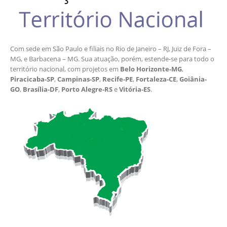
Com sede em São Paulo e filiais no Rio de Janeiro – RJ, Juiz de Fora –
MG, e Barbacena – MG. Sua atuação, porém, estende-se para todo o
território nacional, com projetos em
Belo Horizonte-MG
,
Piracicaba-SP
,
Campinas-SP
,
Recife-PE
,
Fortaleza-CE
,
Goiânia-
GO
,
Brasília-DF
,
Porto Alegre-RS
e
Vitória-ES
.