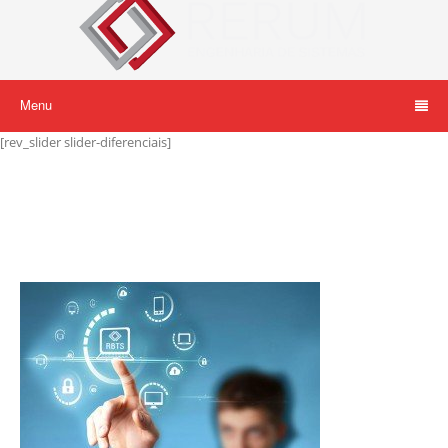
Menu
[rev_slider slider-diferenciais]