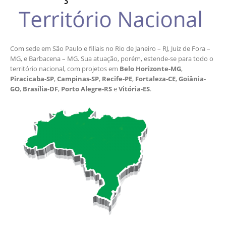
Com sede em São Paulo e filiais no Rio de Janeiro – RJ, Juiz de Fora –
MG, e Barbacena – MG. Sua atuação, porém, estende-se para todo o
território nacional, com projetos em
Belo Horizonte-MG
,
Piracicaba-SP
,
Campinas-SP
,
Recife-PE
,
Fortaleza-CE
,
Goiânia-
GO
,
Brasília-DF
,
Porto Alegre-RS
e
Vitória-ES
.