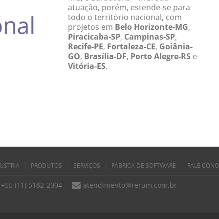
atuação, porém, estende-se para
todo o território nacional, com
projetos em
Belo Horizonte-MG
,
Piracicaba-SP
,
Campinas-SP
,
Recife-PE
,
Fortaleza-CE
,
Goiânia-
GO
,
Brasília-DF
,
Porto Alegre-RS
e
Vitória-ES
.
USTRIA
PRODUTOS
SERVIÇOS
FÁBRICA DE SOFTWARE
FALE CON
+55 (11) 5182-2004
atendimento@rerum.com.br