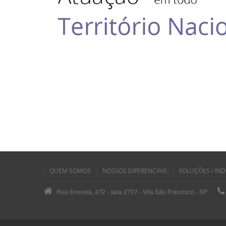
QUEM SOMOS
NOSSOS DIFERENCIAIS
SOLUÇÕES / IND
Rua Enxovia, 472 - sala 2707 - Vila São Francisco - SP