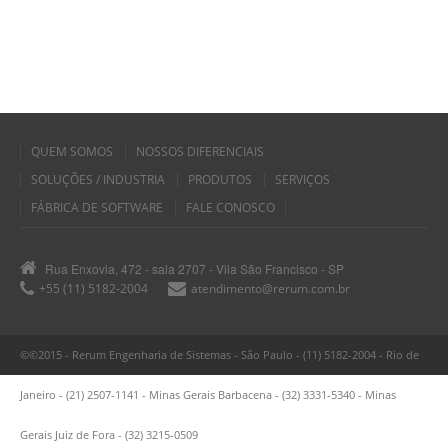
QUEM SOMOS
NOSSOS DIFERENCIAIS
SOLUÇÕES / INDUSTRIA
PRODUTOS
SERVIÇOS
FÁBRICA DE SOFTWARE
FALE CONOSCO
Rua Enxovia, 472 - sala 2707 - Vila São Francisco - SP
+55 (11) 5182-2004
atendimento@rerum.com.br
©©2015 - Rerum Engenharia de Sistemas - São Paulo - (11) 5182-2004 - Rio de
Janeiro - (21) 2507-1141 - Minas Gerais Barbacena - (32) 3331-5340 - Minas
Gerais Juiz de Fora - (32) 3215-0509