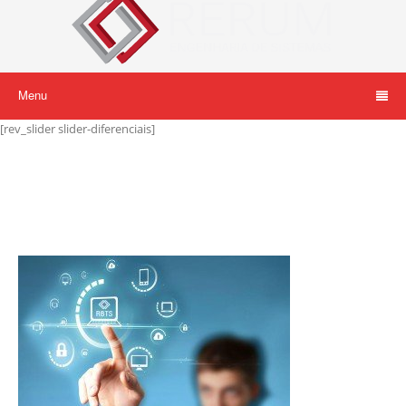
Menu
[rev_slider slider-diferenciais]