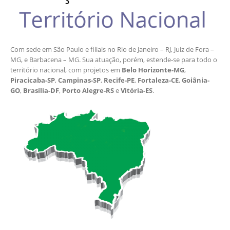
Com sede em São Paulo e filiais no Rio de Janeiro – RJ, Juiz de Fora –
MG, e Barbacena – MG. Sua atuação, porém, estende-se para todo o
território nacional, com projetos em
Belo Horizonte-MG
,
Piracicaba-SP
,
Campinas-SP
,
Recife-PE
,
Fortaleza-CE
,
Goiânia-
GO
,
Brasília-DF
,
Porto Alegre-RS
e
Vitória-ES
.