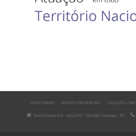
QUEM SOMOS
NOSSOS DIFERENCIAIS
SOLUÇÕES / IND
Rua Enxovia, 472 - sala 2707 - Vila São Francisco - SP