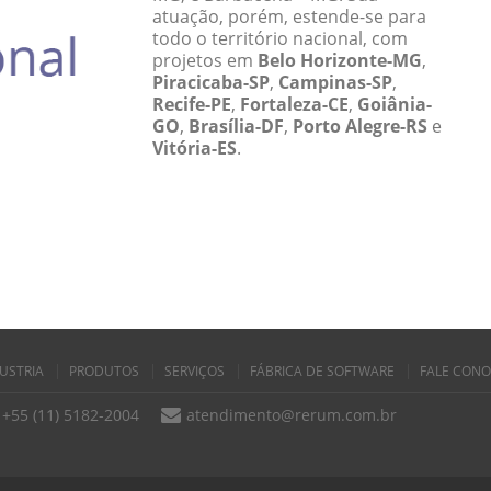
atuação, porém, estende-se para
todo o território nacional, com
projetos em
Belo Horizonte-MG
,
Piracicaba-SP
,
Campinas-SP
,
Recife-PE
,
Fortaleza-CE
,
Goiânia-
GO
,
Brasília-DF
,
Porto Alegre-RS
e
Vitória-ES
.
USTRIA
PRODUTOS
SERVIÇOS
FÁBRICA DE SOFTWARE
FALE CON
+55 (11) 5182-2004
atendimento@rerum.com.br