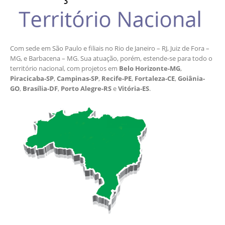
Com sede em São Paulo e filiais no Rio de Janeiro – RJ, Juiz de Fora –
MG, e Barbacena – MG. Sua atuação, porém, estende-se para todo o
território nacional, com projetos em
Belo Horizonte-MG
,
Piracicaba-SP
,
Campinas-SP
,
Recife-PE
,
Fortaleza-CE
,
Goiânia-
GO
,
Brasília-DF
,
Porto Alegre-RS
e
Vitória-ES
.