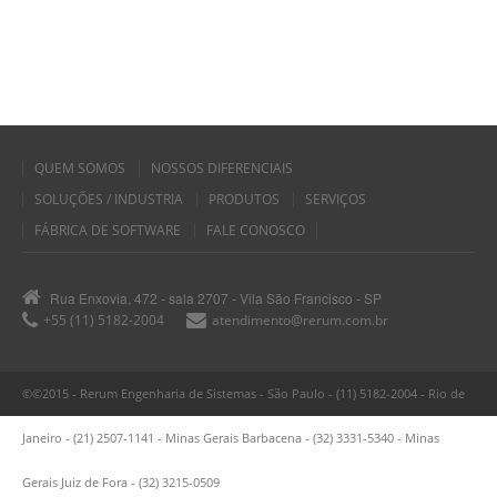
QUEM SOMOS
NOSSOS DIFERENCIAIS
SOLUÇÕES / INDUSTRIA
PRODUTOS
SERVIÇOS
FÁBRICA DE SOFTWARE
FALE CONOSCO
Rua Enxovia, 472 - sala 2707 - Vila São Francisco - SP
+55 (11) 5182-2004
atendimento@rerum.com.br
©©2015 - Rerum Engenharia de Sistemas - São Paulo - (11) 5182-2004 - Rio de
Janeiro - (21) 2507-1141 - Minas Gerais Barbacena - (32) 3331-5340 - Minas
Gerais Juiz de Fora - (32) 3215-0509