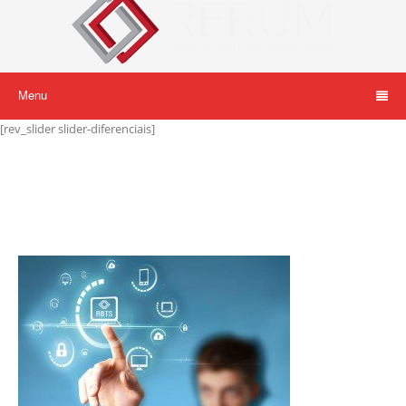
Menu
[rev_slider slider-diferenciais]