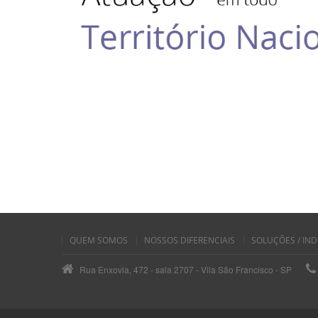
QUEM SOMOS
NOSSOS DIFERENCIAIS
SOLUÇÕES / IND
Rua Enxovia, 472 - sala 2707 - Vila São Francisco - SP