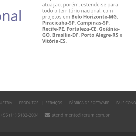
atuação, porém, estende-se para
todo o território nacional, com
projetos em
Belo Horizonte-MG
,
Piracicaba-SP
,
Campinas-SP
,
Recife-PE
,
Fortaleza-CE
,
Goiânia-
GO
,
Brasília-DF
,
Porto Alegre-RS
e
Vitória-ES
.
USTRIA
PRODUTOS
SERVIÇOS
FÁBRICA DE SOFTWARE
FALE CON
+55 (11) 5182-2004
atendimento@rerum.com.br