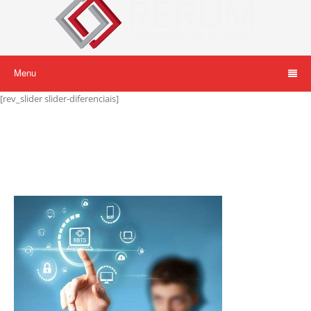
Menu
[rev_slider slider-diferenciais]