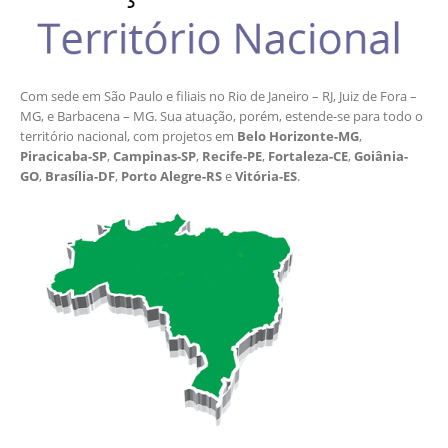
Com sede em São Paulo e filiais no Rio de Janeiro – RJ, Juiz de Fora –
MG, e Barbacena – MG. Sua atuação, porém, estende-se para todo o
território nacional, com projetos em
Belo Horizonte-MG
,
Piracicaba-SP
,
Campinas-SP
,
Recife-PE
,
Fortaleza-CE
,
Goiânia-
GO
,
Brasília-DF
,
Porto Alegre-RS
e
Vitória-ES
.