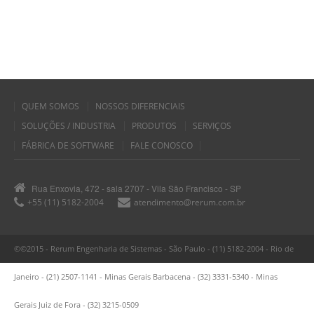
QUEM SOMOS
NOSSOS DIFERENCIAIS
SOLUÇÕES / INDUSTRIA
PRODUTOS
SERVIÇOS
FÁBRICA DE SOFTWARE
FALE CONOSCO
Rua Enxovia, 472 - sala 2707 - Vila São Francisco - SP
+55 (11) 5182-2004
atendimento@rerum.com.br
©©2015 - Rerum Engenharia de Sistemas - São Paulo - (11) 5182-2004 - Rio de
Janeiro - (21) 2507-1141 - Minas Gerais Barbacena - (32) 3331-5340 - Minas
Gerais Juiz de Fora - (32) 3215-0509