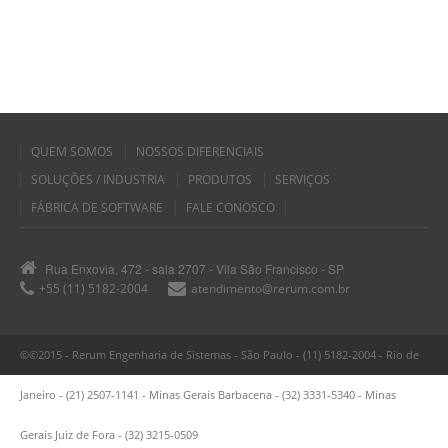
QUEM SOMOS
NOSSOS DIFERENCIAIS
SOLUÇÕES / INDUSTRIA
PRODUTOS
SERVIÇOS
FÁBRICA DE SOFTWARE
FALE CONOSCO
Rua Enxovia, 472 - sala 2707 - Vila São Francisco - SP
+55 (11) 5182-2004
atendimento@rerum.com.br
©©2015 - Rerum Engenharia de Sistemas - São Paulo - (11) 5182-2004 - Rio de
Janeiro - (21) 2507-1141 - Minas Gerais Barbacena - (32) 3331-5340 - Minas
Gerais Juiz de Fora - (32) 3215-0509