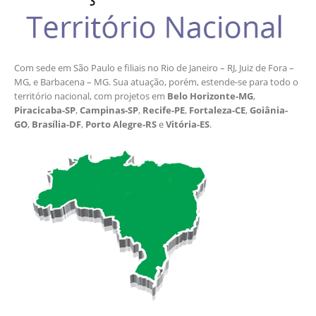
Com sede em São Paulo e filiais no Rio de Janeiro – RJ, Juiz de Fora –
MG, e Barbacena – MG. Sua atuação, porém, estende-se para todo o
território nacional, com projetos em
Belo Horizonte-MG
,
Piracicaba-SP
,
Campinas-SP
,
Recife-PE
,
Fortaleza-CE
,
Goiânia-
GO
,
Brasília-DF
,
Porto Alegre-RS
e
Vitória-ES
.