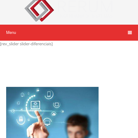
Menu
[rev_slider slider-diferenciais]