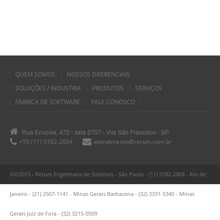
QUEM SOMOS
NOSSOS DIFERENCIAIS
SOLUÇÕES / INDUSTRIA
PRODUTOS
SERVIÇOS
FÁBRICA DE SOFTWARE
FALE CONOSCO
Rua Enxovia, 472 - sala 2707 - Vila São Francisco - SP
+55 (11) 5182-2004
atendimento@rerum.com.br
©©2015 - Rerum Engenharia de Sistemas - São Paulo - (11) 5182-2004 - Rio de
Janeiro - (21) 2507-1141 - Minas Gerais Barbacena - (32) 3331-5340 - Minas
Gerais Juiz de Fora - (32) 3215-0509