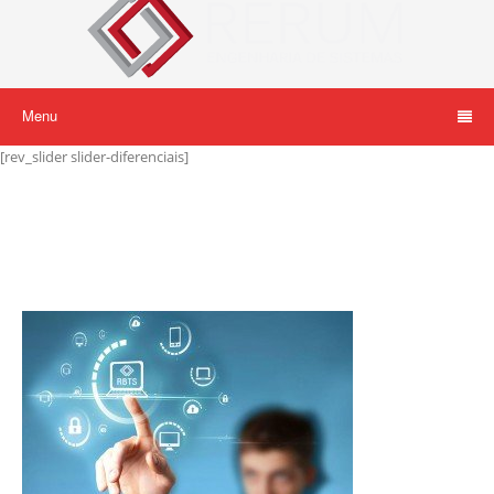
Menu
[rev_slider slider-diferenciais]