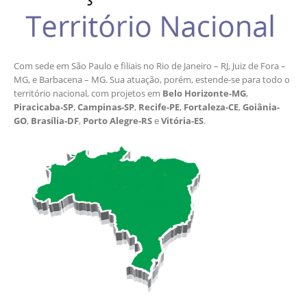
Com sede em São Paulo e filiais no Rio de Janeiro – RJ, Juiz de Fora –
MG, e Barbacena – MG. Sua atuação, porém, estende-se para todo o
território nacional, com projetos em
Belo Horizonte-MG
,
Piracicaba-SP
,
Campinas-SP
,
Recife-PE
,
Fortaleza-CE
,
Goiânia-
GO
,
Brasília-DF
,
Porto Alegre-RS
e
Vitória-ES
.