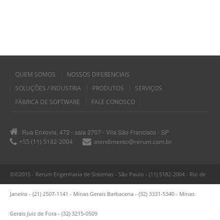
QUEM SOMOS
NOSSOS DIFERENCIAIS
SOLUÇÕES / INDUSTRIA
PRODUTOS
SERVIÇOS
FÁBRICA DE SOFTWARE
FALE CONOSCO
Rua Enxovia, 472 - sala 2707 - Vila São Francisco - SP
+55 (11) 5182-2004
atendimento@rerum.com.br
©©2015 - Rerum Engenharia de Sistemas - São Paulo - (11) 5182-2004 - Rio de
Janeiro - (21) 2507-1141 - Minas Gerais Barbacena - (32) 3331-5340 - Minas
Gerais Juiz de Fora - (32) 3215-0509