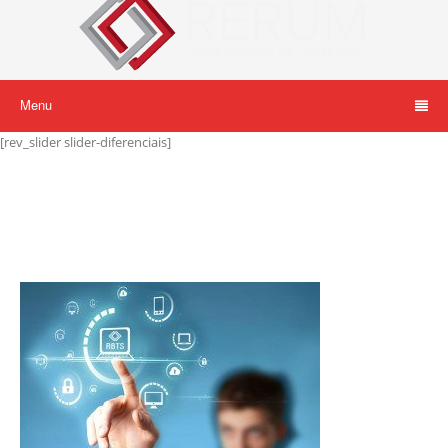
Menu
[rev_slider slider-diferenciais]