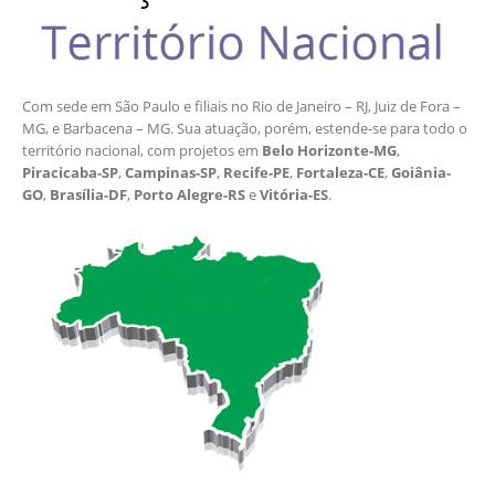
Com sede em São Paulo e filiais no Rio de Janeiro – RJ, Juiz de Fora –
MG, e Barbacena – MG. Sua atuação, porém, estende-se para todo o
território nacional, com projetos em
Belo Horizonte-MG
,
Piracicaba-SP
,
Campinas-SP
,
Recife-PE
,
Fortaleza-CE
,
Goiânia-
GO
,
Brasília-DF
,
Porto Alegre-RS
e
Vitória-ES
.