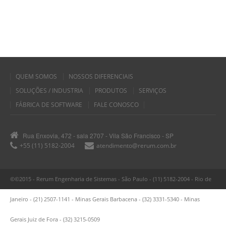
QUEM SOMOS
NOSSOS DIFERENCIAIS
SOLUÇÕES / INDUSTRIA
PRODUTOS
SERVIÇOS
FÁBRICA DE SOFTWARE
FALE CONOSCO
Rua Enxovia, 472 - sala 2707 - Vila São Francisco - SP
+55 (11) 5182-2004
atendimento@rerum.com.br
©©2015 - Rerum Engenharia de Sistemas - São Paulo - (11) 5182-2004 - Rio de
Janeiro - (21) 2507-1141 - Minas Gerais Barbacena - (32) 3331-5340 - Minas
Gerais Juiz de Fora - (32) 3215-0509