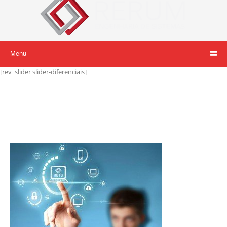
Menu
[rev_slider slider-diferenciais]