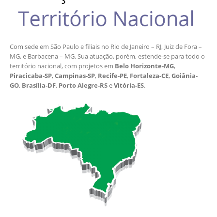
Com sede em São Paulo e filiais no Rio de Janeiro – RJ, Juiz de Fora –
MG, e Barbacena – MG. Sua atuação, porém, estende-se para todo o
território nacional, com projetos em
Belo Horizonte-MG
,
Piracicaba-SP
,
Campinas-SP
,
Recife-PE
,
Fortaleza-CE
,
Goiânia-
GO
,
Brasília-DF
,
Porto Alegre-RS
e
Vitória-ES
.