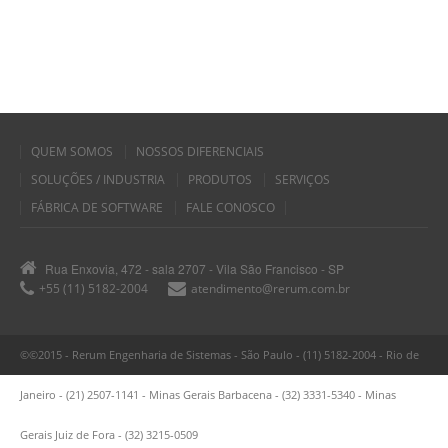
QUEM SOMOS
NOSSOS DIFERENCIAIS
SOLUÇÕES / INDUSTRIA
PRODUTOS
SERVIÇOS
FÁBRICA DE SOFTWARE
FALE CONOSCO
Rua Enxovia, 472 - sala 2707 - Vila São Francisco - SP
+55 (11) 5182-2004
atendimento@rerum.com.br
©©2015 - Rerum Engenharia de Sistemas - São Paulo - (11) 5182-2004 - Rio de
Janeiro - (21) 2507-1141 - Minas Gerais Barbacena - (32) 3331-5340 - Minas
Gerais Juiz de Fora - (32) 3215-0509