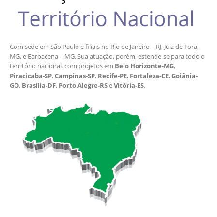
Com sede em São Paulo e filiais no Rio de Janeiro – RJ, Juiz de Fora –
MG, e Barbacena – MG. Sua atuação, porém, estende-se para todo o
território nacional, com projetos em
Belo Horizonte-MG
,
Piracicaba-SP
,
Campinas-SP
,
Recife-PE
,
Fortaleza-CE
,
Goiânia-
GO
,
Brasília-DF
,
Porto Alegre-RS
e
Vitória-ES
.