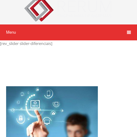
Menu
[rev_slider slider-diferenciais]