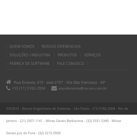
QUEM SOMOS
NOSSOS DIFERENCIAIS
SOLUÇÕES / INDUSTRIA
PRODUTOS
SERVIÇOS
FÁBRICA DE SOFTWARE
FALE CONOSCO
Rua Enxovia, 472 - sala 2707 - Vila São Francisco - SP
+55 (11) 5182-2004
atendimento@rerum.com.br
©©2015 - Rerum Engenharia de Sistemas - São Paulo - (11) 5182-2004 - Rio de
Janeiro - (21) 2507-1141 - Minas Gerais Barbacena - (32) 3331-5340 - Minas
Gerais Juiz de Fora - (32) 3215-0509