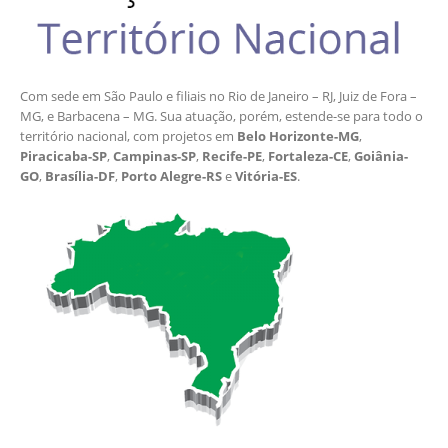
Com sede em São Paulo e filiais no Rio de Janeiro – RJ, Juiz de Fora –
MG, e Barbacena – MG. Sua atuação, porém, estende-se para todo o
território nacional, com projetos em
Belo Horizonte-MG
,
Piracicaba-SP
,
Campinas-SP
,
Recife-PE
,
Fortaleza-CE
,
Goiânia-
GO
,
Brasília-DF
,
Porto Alegre-RS
e
Vitória-ES
.