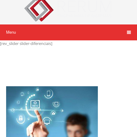
Menu
[rev_slider slider-diferenciais]